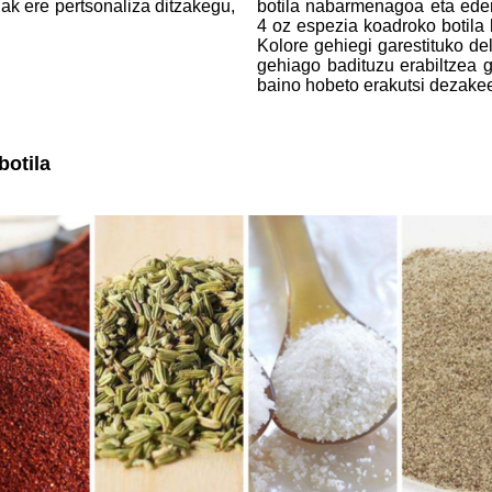
ak ere pertsonaliza ditzakegu,
botila nabarmenagoa eta eder
4 oz espezia koadroko botila
Kolore gehiegi garestituko de
gehiago badituzu erabiltzea 
baino hobeto erakutsi dezake
botila