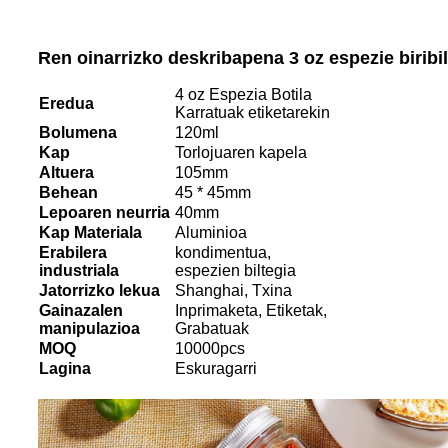
Ren oinarrizko deskribapena
3 oz espezie biribi
4 oz Espezia Botila
Eredua
Karratuak etiketarekin
Bolumena
120ml
Kap
Torlojuaren kapela
Altuera
105mm
Behean
45 * 45mm
Lepoaren neurria
40mm
Kap
Materiala
Aluminioa
Erabilera
kondimentua,
industriala
espezien biltegia
Jatorrizko lekua
Shanghai, Txina
Gainazalen
Inprimaketa, Etiketak,
manipulazioa
Grabatuak
MOQ
10000pcs
Lagina
Eskuragarri