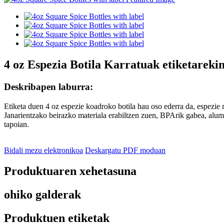
4 oz Espezia Botila Karratuak etiketareki
Deskribapen laburra:
Etiketa duen 4 oz espezie koadroko botila hau oso ederra da, espezie 
Janarientzako beirazko materiala erabiltzen zuen, BPArik gabea, alumi
tapoian.
Bidali mezu elektronikoa
Deskargatu PDF moduan
Produktuaren xehetasuna
ohiko galderak
Produktuen etiketak