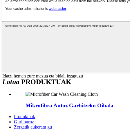
Idatzi hemen zure mezua eta bidali iezaguzu
Lotua
PRODUKTUAK
Mikrofibra Autoz Garbitzeko Oihala
Produktuak
Guri buruz
Zergatik aukeratu gu