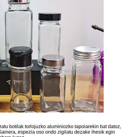
ratu botilak torlojuzko aluminiozko tapoiarekin bat datoz,
Gainera, espezia oso ondo zigilatu dezake ihesik egin