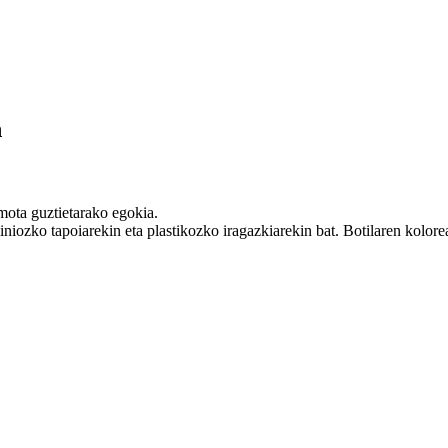
n
mota guztietarako egokia.
niozko tapoiarekin eta plastikozko iragazkiarekin bat. Botilaren kolore