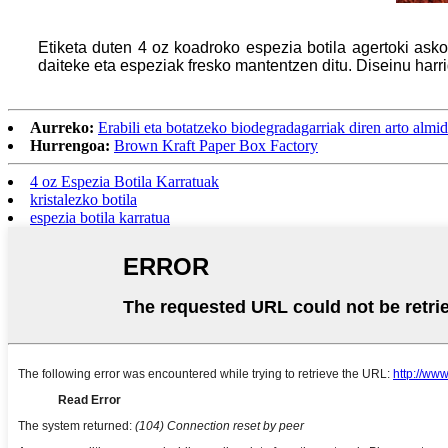
Etiketa duten 4 oz koadroko espezia botila agertoki ask
daiteke eta espeziak fresko mantentzen ditu. Diseinu har
Aurreko:
Erabili eta botatzeko biodegradagarriak diren arto almid
Hurrengoa:
Brown Kraft Paper Box Factory
4 oz Espezia Botila Karratuak
kristalezko botila
espezia botila karratua