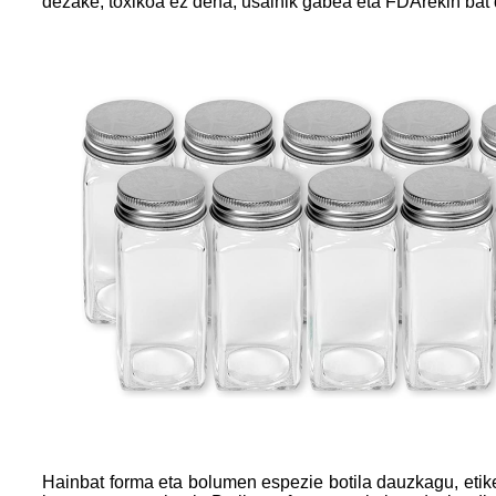
dezake, toxikoa ez dena, usainik gabea eta FDArekin bat 
Hainbat forma eta bolumen espezie botila dauzkagu, etike