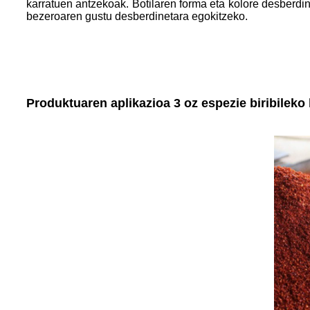
karratuen antzekoak. Botilaren forma eta kolore desberdin
bezeroaren gustu desberdinetara egokitzeko.
Produktuaren aplikazioa
3 oz espezie biribileko 