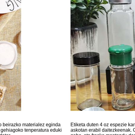
ko beirazko materialez eginda
Etiketa duten 4 oz espezie kar
 gehiagoko tenperatura eduki
askotan erabil daitezkeenak. 