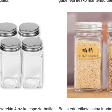
dator.
gabe, eta fresko mantendu de
tarekin 4 oz-ko espezia botila
Botila edo etiketa saioa inpr