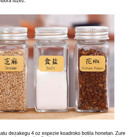
nbora luzez.
imatu dezakegu 4 oz espezie koadroko botila honetan. Zure