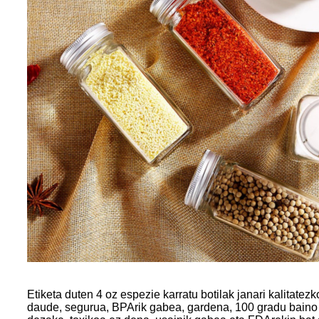
Etiketa duten 4 oz espezie karratu botilak janari kalitatez
daude, segurua, BPArik gabea, gardena, 100 gradu baino