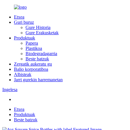
Etxea
Guri buruz
Gure Historia
Gure Erakusketak
Produktuak
Papera
Plastikoa
Biodegradagarria
Beste batzuk
Zergatik aukeratu gu
Balio korporatiboa
Albisteak
Jarri gurekin harremanetan
Ingelesa
Etxea
Produktuak
Beste batzuk