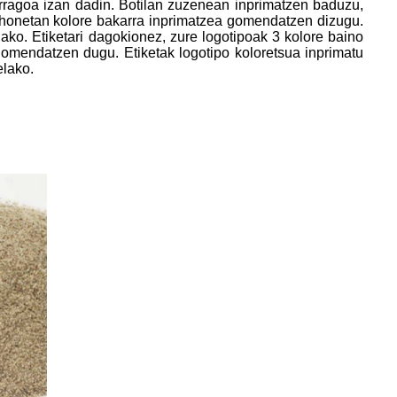
ragoa izan dadin. Botilan zuzenean inprimatzen baduzu,
 honetan kolore bakarra inprimatzea gomendatzen dizugu.
lako. Etiketari dagokionez, zure logotipoak 3 kolore baino
gomendatzen dugu. Etiketak logotipo koloretsua inprimatu
elako.