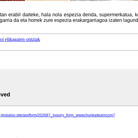
otan erabil daiteke, hala nola espezia denda, supermerkatua, k
rigarria da eta horrek zure espezia erakargarriagoa izaten lag
oi elikagaien ontziak